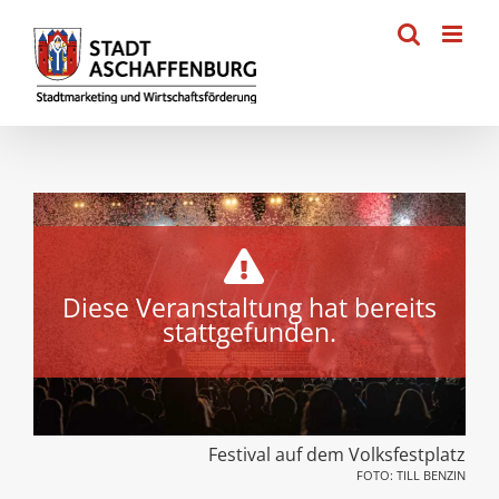
Zum
Inhalt
springen
Diese Veranstaltung hat bereits
stattgefunden.
Festival auf dem Volksfestplatz
FOTO: TILL BENZIN