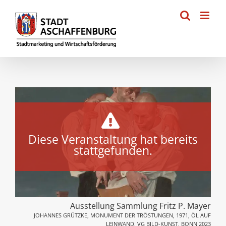
Zum
Inhalt
springen
Diese Veranstaltung hat bereits
stattgefunden.
Ausstellung Sammlung Fritz P. Mayer
JOHANNES GRÜTZKE, MONUMENT DER TRÖSTUNGEN, 1971, ÖL AUF
LEINWAND, VG BILD-KUNST, BONN 2023