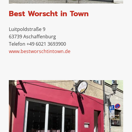
Best Worscht in Town
Luitpoldstraße 9
63739 Aschaffenburg
Telefon +49 6021 3693900
www.bestworschtintown.de